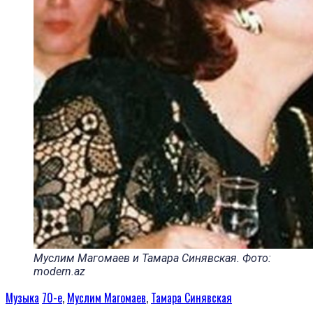
Муслим Магомаев и Тамара Синявская. Фото:
modern.az
Музыка
70-е
,
Муслим Магомаев
,
Тамара Синявская