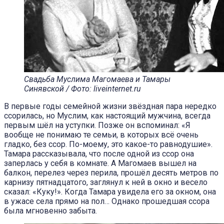
Свадьба Муслима Магомаева и Тамары
Синявской / Фото: liveinternet.ru
В первые годы семейной жизни звёздная пара нередко
ссорилась, но Муслим, как настоящий мужчина, всегда
первым шёл на уступки. Позже он вспоминал: «Я
вообще не понимаю те семьи, в которых всё очень
гладко, без ссор. По-моему, это какое-то равнодушие».
Тамара рассказывала, что после одной из ссор она
заперлась у себя в комнате. А Магомаев вышел на
балкон, перелез через перила, прошёл десять метров по
карнизу пятнадцатого, заглянул к ней в окно и весело
сказал: «Куку!». Когда Тамара увидела его за окном, она
в ужасе села прямо на пол… Однако прошедшая ссора
была мгновенно забыта.