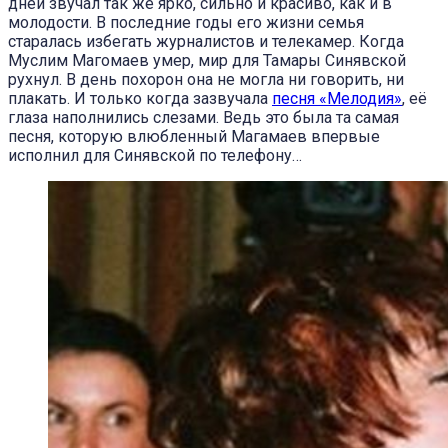
дней звучал так же ярко, сильно и красиво, как и в
молодости. В последние годы его жизни семья
старалась избегать журналистов и телекамер. Когда
Муслим Магомаев умер, мир для Тамары Синявской
рухнул. В день похорон она не могла ни говорить, ни
плакать. И только когда зазвучала
песня «Мелодия»
, её
глаза наполнились слезами. Ведь это была та самая
песня, которую влюбленный Магамаев впервые
исполнил для Синявской по телефону…