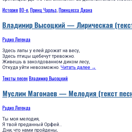
История
80-е
,
Принц Чарльз
,
Принцесса Диана
Владимир Высоцкий — Лирическая (текст
Радио Легенда
Здесь лапы у елей дрожат на весу,
Здесь птицы щебечут тревожно.
Живешь в заколдованном диком лесу,
Откуда уйти невозможно.
Читать далее
→
Тексты песен
Владимир Высоцкий
Муслим Магомаев — Мелодия (текст пес
Радио Легенда
Ты моя мелодия,
Я твой преданный Орфей…
Дни, что нами пройдены,