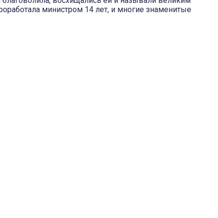
а благоволила, восхищались ей и называли великим
проработала министром 14 лет, и многие знаменитые