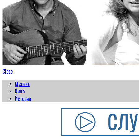
Close
Музыка
Кино
История