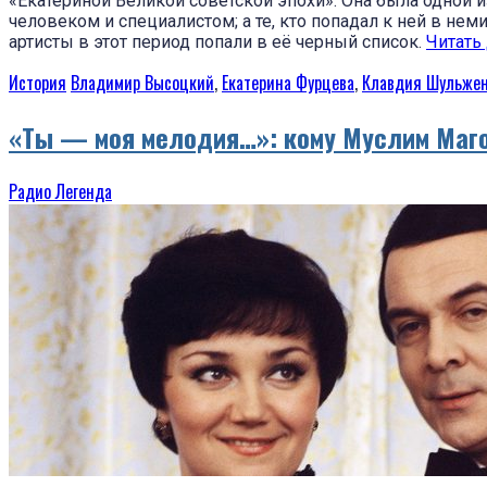
«Екатериной Великой советской эпохи». Она была одной 
человеком и специалистом; а те, кто попадал к ней в не
артисты в этот период попали в её черный список.
Читать
История
Владимир Высоцкий
,
Екатерина Фурцева
,
Клавдия Шульже
«Ты — моя мелодия…»: кому Муслим Маго
Радио Легенда