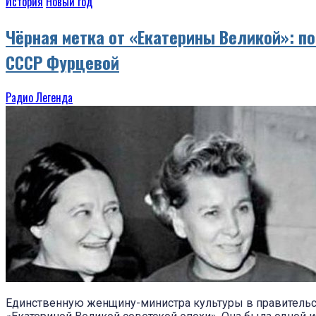
История
Новый год
Чёрная метка от «Екатерины Великой»: п
СССР Фурцевой
Радио Легенда
Единственную женщину-министра культуры в правительс