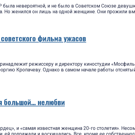
Р была невероятной, и не было в Советском Союзе девушк
 Но женился он лишь на одной женщине. Они прожили вмес
о советского фильма ужасов
принадлежит режиссеру и директору киностудии «Мосфиль
оргию Кропачеву. Однако в самом начале работы отснятый
ия большой… нелюбви
ердец», и «самая известная женщина 20-го столетия». Нес
ли, ей подражали и восхищались. Все, кроме ее собственн