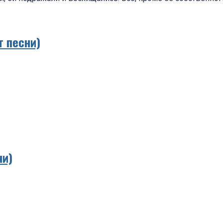
 песни)
ни)