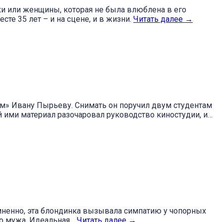
и или женщины, которая не была влюблена в его
те 35 лет – и на сцене, и в жизни.
Читать далее
→
м» Ивану Пырьеву. Снимать он поручил двум студентам
 ими материал разочаровал руководство киностудии, и…
омненно, эта блондинка вызывала симпатию у чопорных
ого мужа. Идеальная…
Читать далее
→