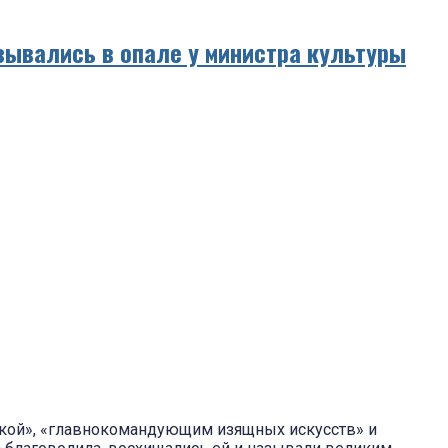
зывались в опале у министра культуры
шкой», «главнокомандующим изящных искусств» и