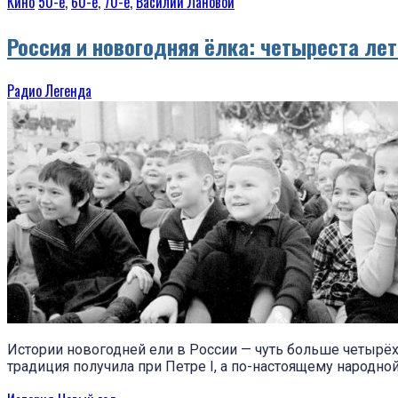
Кино
50-е
,
60-е
,
70-е
,
Василий Лановой
Россия и новогодняя ёлка: четыреста лет
Радио Легенда
Истории новогодней ели в России — чуть больше четырё
традиция получила при Петре I, а по-настоящему народно