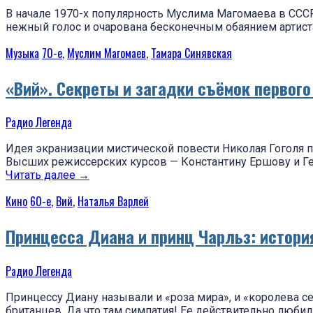
В начале 1970-х популярность Муслима Магомаева в ССС
нежный голос и очарована бесконечным обаянием артиста.
Музыка
70-е
,
Муслим Магомаев
,
Тамара Синявская
«Вий». Секреты и загадки съёмок первог
Радио Легенда
Идея экранизации мистической повести Николая Гоголя 
Высших режиссерских курсов — Константину Ершову и Ге
Читать далее
→
Кино
60-е
,
Вий
,
Наталья Варлей
Принцесса Диана и принц Чарльз: истор
Радио Легенда
Принцессу Диану называли и «роза мира», и «королева с
британцев. Да что там симпатия! Ее действительно люби