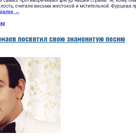
из самых противоречивых фигур нашей страны: те, кому он
милость, считали весьма жестокой и мстительной. Фурцева 
 далее
→
нко
маев посвятил свою знаменитую песню