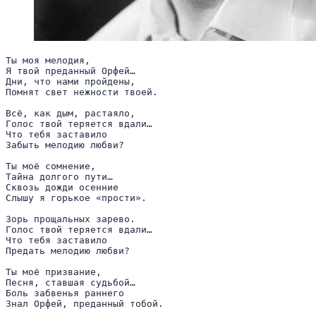
Ты моя мелодия,

Я твой преданный Орфей…

Дни, что нами пройдены,

Помнят свет нежности твоей.

Всё, как дым, растаяло,

Голос твой теряется вдали…

Что тебя заставило

Забыть мелодию любви?

Ты моё сомнение,

Тайна долгого пути…

Сквозь дожди осенние

Слышу я горькое «прости».

Зорь прощальных зарево.

Голос твой теряется вдали…

Что тебя заставило

Предать мелодию любви?

Ты моё призвание,

Песня, ставшая судьбой…

Боль забвенья раннего

Знал Орфей, преданный тобой.
