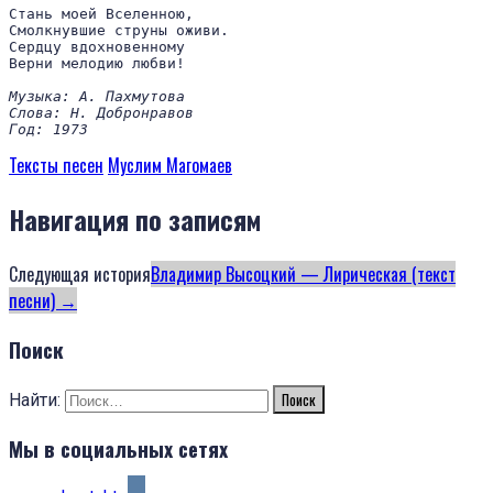
Стань моей Вселенною,

Смолкнувшие струны оживи.

Сердцу вдохновенному

Верни мелодию любви!

Музыка: А. Пахмутова

Слова: Н. Добронравов

Год: 1973
Тексты песен
Муслим Магомаев
Навигация по записям
Следующая история
Владимир Высоцкий — Лирическая (текст
песни)
→
Поиск
Найти:
Мы в социальных сетях