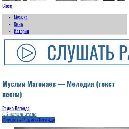
Close
Музыка
Кино
История
Муслим Магомаев — Мелодия (текст
песни)
Радио Легенда
Об исполнителе
Слушать Радио Легенда